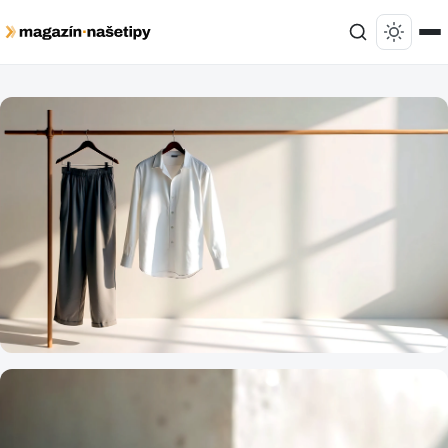
MÓDA A ŠTÝL
Investícia do elegancie: Ako zostaviť letný
šatník, ktorý vám vydrží päť rokov a nie jednu