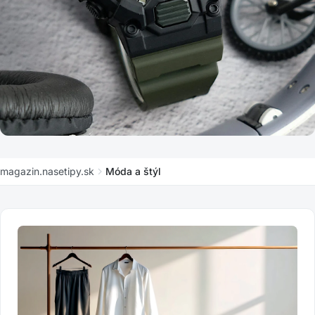
MÓDA A ŠTÝL
magazin.nasetipy.sk
Móda a štýl
Casio Collection HDC-700-3AVEF -
Komplexná recenzia spoľahlivých hodiniek