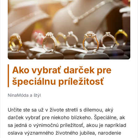
Ako vybrať darček pre
špeciálnu príležitosť
Nina
Móda a štýl
Určite ste sa už v živote stretli s dilemou, aký
darček vybrať pre niekoho blízkeho. Špeciálne, ak
sa jedná o výnimočnú príležitosť, akou je napríklad
oslava významného životného jubilea, narodenie