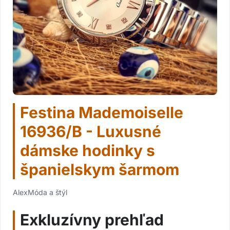
Festina Mademoiselle
16936/B - Luxusné
dámske hodinky s
španielskym šarmom
Alex
Móda a štýl
Exkluzívny prehľad