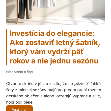
Investícia do elegancie:
Ako zostaviť letný šatník,
ktorý vám vydrží päť
rokov a nie jednu sezónu
Nina
Móda a štýl
Otvoríte skriňu v júni a zistíte, že tie „skvelé“ ľahké
šaty z minulej sezóny majú po prvom praní rozmer
detského oblečenia alebo vyzerajú vyprané a sivé,
hoci boli biele.
Čítať viac