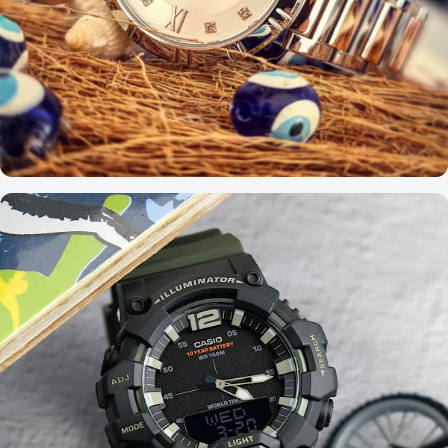
MÓDA A ŠTÝL
Festina Mademoiselle 16936/B - Luxusné
dámske hodinky s španielskym šarmom