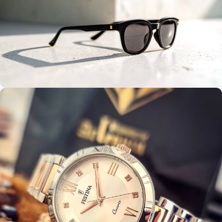
sezónu
MÓDA A ŠTÝL
Slnečné okuliare 2026: Investícia do štýlu
alebo nebezpečný doplnok za 10 €?