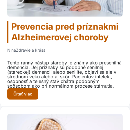
Prevencia pred príznakmi
Alzheimerovej choroby
Nina
Zdravie a krása
Tento ranný nástup staroby je známy ako presenilná
demencia. Jej príznaky sú podobné senilnej
(stareckej) demencii alebo senilite, objaví sa ale v
strednom veku alebo aj skôr. Pacientov intelekt,
osobnosť a telesný stav chátra podobným
spôsobom ako pri normálnom procese stárnutia.
Čítať viac