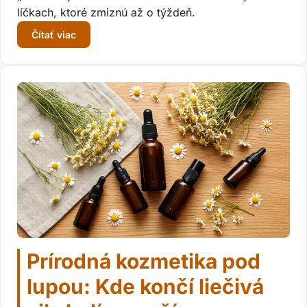
líčkach, ktoré zmiznú až o týždeň.
Čítať viac
Prírodná kozmetika pod
lupou: Kde končí liečivá