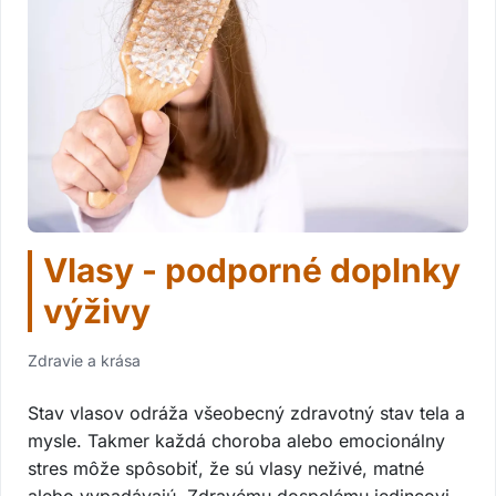
Vlasy - podporné doplnky
výživy
Zdravie a krása
Stav vlasov odráža všeobecný zdravotný stav tela a
mysle. Takmer každá choroba alebo emocionálny
stres môže spôsobiť, že sú vlasy neživé, matné