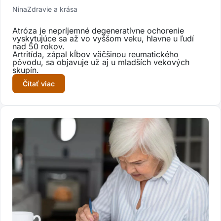
Nina
Zdravie a krása
Atróza je nepríjemné degeneratívne ochorenie
vyskytujúce sa až vo vyššom veku, hlavne u ľudí
nad 50 rokov.
Artritída, zápal kĺbov väčšinou reumatického
pôvodu, sa objavuje už aj u mladších vekových
skupín.
Čítať viac