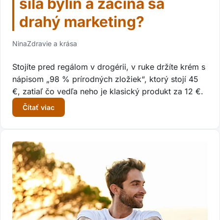
sila bylín a začína sa
drahý marketing?
Nina
Zdravie a krása
Stojíte pred regálom v drogérii, v ruke držíte krém s
nápisom „98 % prírodných zložiek“, ktorý stojí 45
€, zatiaľ čo vedľa neho je klasický produkt za 12 €.
Čítať viac