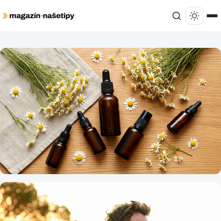
ZDRAVIE A KRÁSA
Prírodná kozmetika pod lupou: Kde končí
liečivá sila bylín a začína sa drahý marketing?