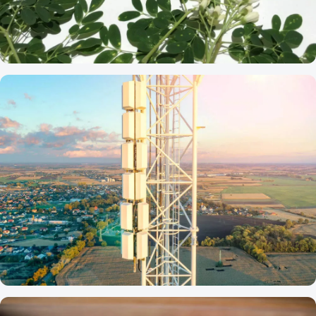
ZDRAVIE A KRÁSA
Moringa Olejodárna (moringa olejfera) -
strom života
ZDRAVIE A KRÁSA