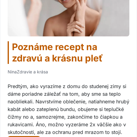
Poznáme recept na
zdravú a krásnu pleť
Nina
Zdravie a krása
Predtým, ako vyrazíme z domu do studenej zimy si
dáme poriadne záležať na tom, aby sme sa teplo
naobliekali. Navrstvíme oblečenie, natiahneme hrubý
kabát alebo zateplenú bundu, obujeme si teplučké
čižmy no a, samozrejme, zakončíme to čiapkou a
rukavicami. Áno, možno vyzeráme 2x väčšie ako v
skutočnosti, ale za ochranu pred mrazom to stojí.