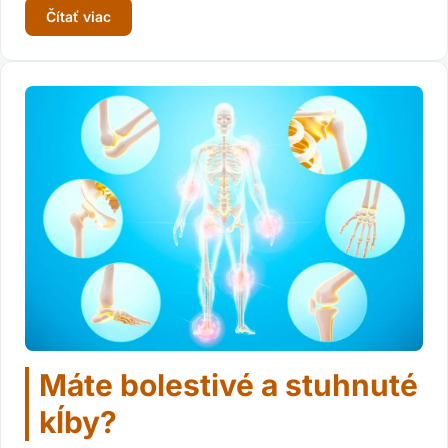
Čítať viac
Máte bolestivé a stuhnuté
kĺby?