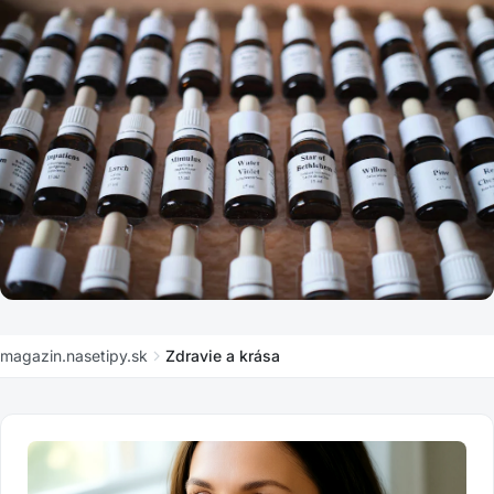
Geopatogénny stres a zdravie
ZDRAVIE A KRÁSA
magazin.nasetipy.sk
Zdravie a krása
Bachova kvetová terapia