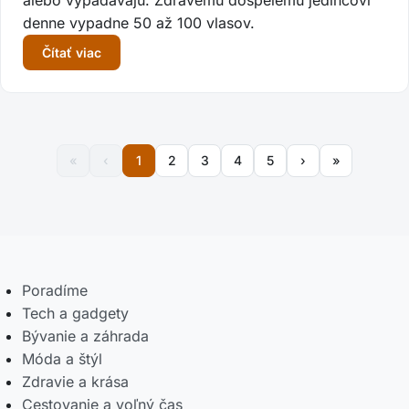
alebo vypadávajú. Zdravému dospelému jedincovi
denne vypadne 50 až 100 vlasov.
Čítať viac
1
2
3
4
5
Poradíme
Tech a gadgety
Bývanie a záhrada
Móda a štýl
Zdravie a krása
Cestovanie a voľný čas