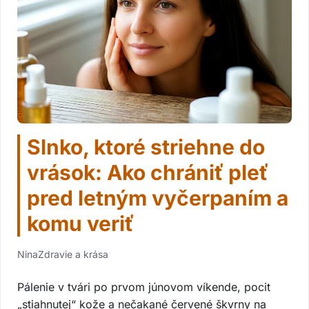
Slnko, ktoré striehne do
vrások: Ako chrániť pleť
pred letným vyčerpaním a
komu veriť
Nina
Zdravie a krása
Pálenie v tvári po prvom júnovom víkende, pocit
„stiahnutej“ kože a nečakané červené škvrny na