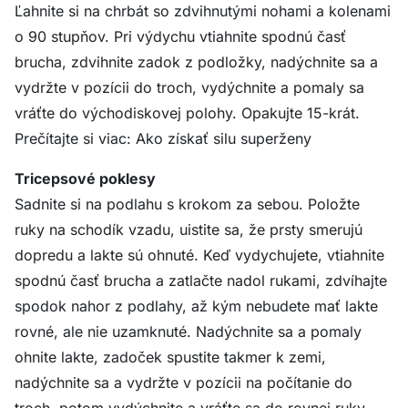
Ľahnite si na chrbát so zdvihnutými nohami a kolenami
o 90 stupňov. Pri výdychu vtiahnite spodnú časť
brucha, zdvihnite zadok z podložky, nadýchnite sa a
vydržte v pozícii do troch, vydýchnite a pomaly sa
vráťte do východiskovej polohy. Opakujte 15-krát.
Prečítajte si viac: Ako získať silu superženy
Tricepsové poklesy
Sadnite si na podlahu s krokom za sebou. Položte
ruky na schodík vzadu, uistite sa, že prsty smerujú
dopredu a lakte sú ohnuté. Keď vydychujete, vtiahnite
spodnú časť brucha a zatlačte nadol rukami, zdvíhajte
spodok nahor z podlahy, až kým nebudete mať lakte
rovné, ale nie uzamknuté. Nadýchnite sa a pomaly
ohnite lakte, zadoček spustite takmer k zemi,
nadýchnite sa a vydržte v pozícii na počítanie do
troch, potom vydýchnite a vráťte sa do rovnej ruky.