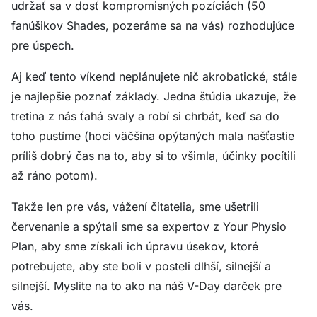
udržať sa v dosť kompromisných pozíciách (50
fanúšikov Shades, pozeráme sa na vás) rozhodujúce
pre úspech.
Aj keď tento víkend neplánujete nič akrobatické, stále
je najlepšie poznať základy. Jedna štúdia ukazuje, že
tretina z nás ťahá svaly a robí si chrbát, keď sa do
toho pustíme (hoci väčšina opýtaných mala našťastie
príliš dobrý čas na to, aby si to všimla, účinky pocítili
až ráno potom).
Takže len pre vás, vážení čitatelia, sme ušetrili
červenanie a spýtali sme sa expertov z Your Physio
Plan, aby sme získali ich úpravu úsekov, ktoré
potrebujete, aby ste boli v posteli dlhší, silnejší a
silnejší. Myslite na to ako na náš V-Day darček pre
vás.