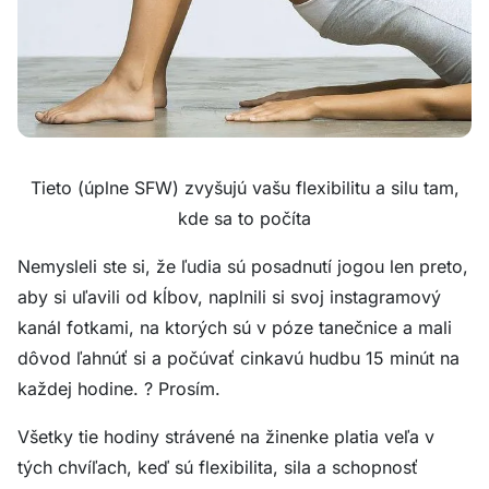
Tieto (úplne SFW) zvyšujú vašu flexibilitu a silu tam,
kde sa to počíta
Nemysleli ste si, že ľudia sú posadnutí jogou len preto,
aby si uľavili od kĺbov, naplnili si svoj instagramový
kanál fotkami, na ktorých sú v póze tanečnice a mali
dôvod ľahnúť si a počúvať cinkavú hudbu 15 minút na
každej hodine. ? Prosím.
Všetky tie hodiny strávené na žinenke platia veľa v
tých chvíľach, keď sú flexibilita, sila a schopnosť