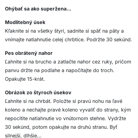
Ohýbať sa ako superžena...
Modlitebný úsek
Kľaknite si na všetky štyri, sadnite si späť na päty a
vnímajte natiahnutie celej chrbtice. Podržte 30 sekúnd.
Pes obrátený nahor
Ľahnite si na brucho a zatlačte nahor cez ruky, pričom
panvu držte na podlahe a napočítajte do troch.
Opakujte 15-krát.
Obrázok zo štyroch úsekov
Ľahnite si na chrbát. Položte si pravú nohu na ľavé
koleno a nechajte pravé koleno vyvaliť do strany, kým
nepocítite natiahnutie vo vnútornom stehne. Vydržte
30 sekúnd, potom opakujte na druhú stranu. Byť
silnejší, dlhšie...